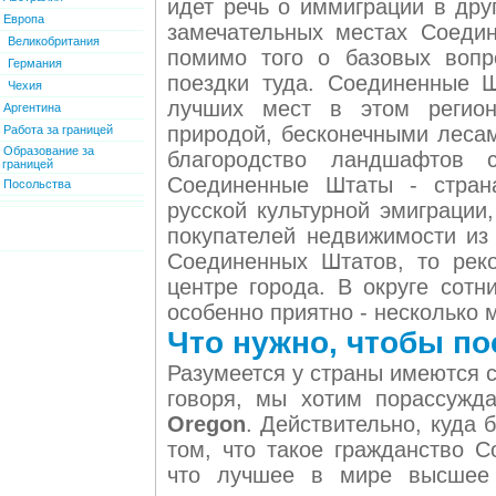
идет речь о иммиграции в дру
Европа
замечательных местах Соедин
Великобритания
помимо того о базовых вопр
Германия
поездки туда. Соединенные 
Чехия
лучших мест в этом регион
Аргентина
природой, бесконечными леса
Работа за границей
Образование за
благородство ландшафтов с
границей
Соединенные Штаты - страна
Посольства
русской культурной эмиграции
покупателей недвижимости из 
Соединенных Штатов, то рек
центре города. В округе сотн
особенно приятно - несколько 
Что нужно, чтобы пос
Разумеется у страны имеются 
говоря, мы хотим порассужд
Oregon
. Действительно, куда 
том, что такое гражданство С
что лучшее в мире высшее 