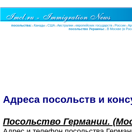
посольства:
Канады
США
Австралии
европейских государств
России
Ар
::
::
::
::
::
::
посольство Украины:
В Москве (в Рос
::
Адреса посольств и конс
Посольство Германии. (Мос
Адрес и телефон посольства Германи