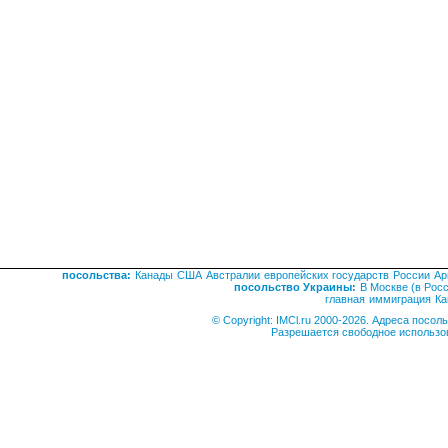
посольства:
Канады
США
Австралии
европейских государств
России
Ар
посольство Украины:
В Москве (в Рос
главная
иммиграция
Ка
© Copyright: IMCl.ru 2000-2026. Адреса посо
Разрешается свободное использо