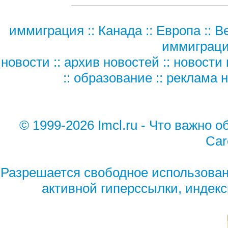
иммиграция
::
Канада
::
Европа
::
В
иммиграц
новости
::
архив новостей
::
новости 
::
образование
::
реклама н
© 1999-2026 Imcl.ru - Что важно о
Car
Разрешается свободное использован
активной гиперссылки, индек