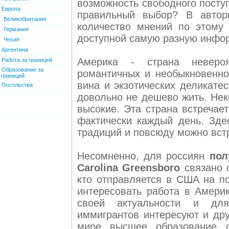
возможность свободного посту
Европа
правильный выбор? В автор
Великобритания
количество мнений по этому 
Германия
доступной самую разную инфо
Чехия
Аргентина
Америка - страна невероя
Работа за границей
Образование за
романтичных и необыкновенно
границей
вина и экзотических деликате
Посольства
довольно не дешево жить. Нек
высокие. Эта страна встречае
фактически каждый день. Зде
традиций и повсюду можно встр
Несомненно, для россиян
пол
Carolina Greensboro
связано 
кто отправляется в США на п
интересовать работа в Америк
своей актуальности и для
иммигрантов интересуют и дру
мире высшее образование 