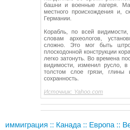
башни и военные лагеря. Мат
местного происхождения и, с
Германии.
Корабль, по всей видимости
словам археологов, устано
сложно. Это мог быть штро
плоскодонной конструкции кор
легко затонуть. Во времена п
видимости, изменил русло, в 
толстом слое грязи, глины 
сохранность.
Источник: Yahoo.com
иммиграция
::
Канада
::
Европа
::
В