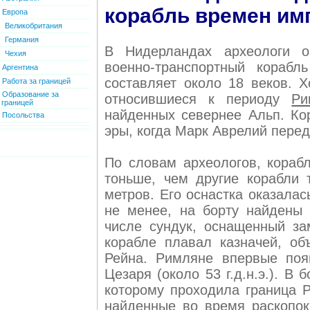
корабль времен им
Европа
Великобритания
Германия
В Нидерландах археологи о
Чехия
военно-транспортный корабл
Аргентина
составляет около 18 веков. 
Работа за границей
Образование за
относившиеся к периоду
Ри
границей
найденных севернее Альп. Ко
Посольства
эры, когда Марк Аврелий пере
По словам археологов, кораб
тоньше, чем другие корабли 
метров. Его оснастка оказалас
не менее, на борту найдены
числе сундук, оснащенный за
корабле плавал казначей, о
Рейна. Римляне впервые поя
Цезаря (около 53 г.д.н.э.). В
которому проходила граница 
найденные во время раскопок