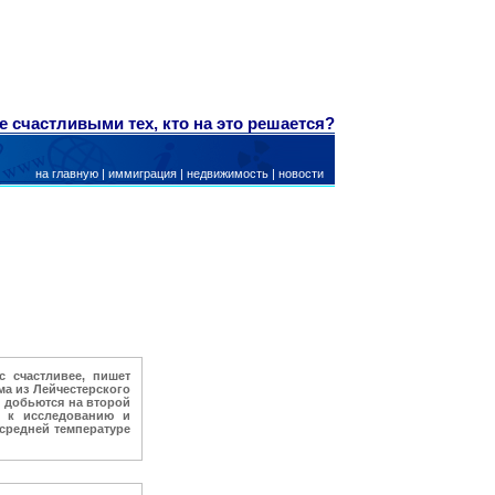
е счастливыми тех, кто на это решается?
на главную
|
иммиграция
|
недвижимость
|
новости
с счастливее, пишет
а из Лейчестерского
и добьются на второй
я к исследованию и
 средней температуре