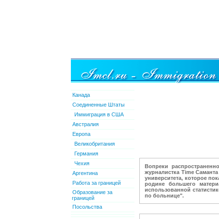
Канада
Соединенные Штаты
Иммиграция в США
Австралия
Европа
Великобритания
Германия
Чехия
Вопреки распространенно
журналистка Time Саманта
Аргентина
университета, которое по
Работа за границей
родине большего матери
использованной статистике
Образование за
по больнице".
границей
Посольства