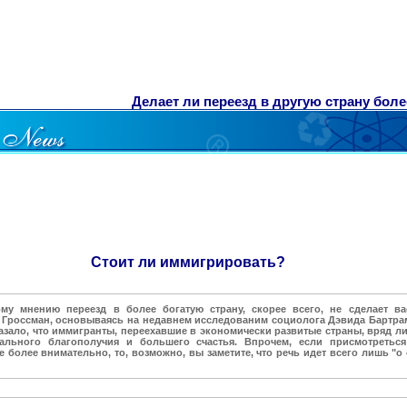
Делает ли переезд в другую страну боле
Стоит ли иммигрировать?
му мнению переезд в более богатую страну, скорее всего, не сделает ва
 Гроссман, основываясь на недавнем исследованим социолога Дэвида Бартрам
казало, что иммигранты, переехавшие в экономически развитые страны, вряд л
ального благополучия и большего счастья. Впрочем, если присмотретьс
 более внимательно, то, возможно, вы заметите, что речь идет всего лишь "о