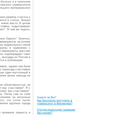
 богатую и в конечном
терского университета
ольшего материального
внил уровень счастья у
ится в статье. Анализ
а новое место. В целом
стливее, подытоживает
мет". В чем же подхох,
ную Европу". Конечно,
иммигрантах на основе
яка недовольного своей
Европы в сравнении с
ие иммигранты массово
нно подтверждает само
к, выходцы из России и
тся в публикации.
ливее, однако они были
 до переезда счастливее
 еще один неучтенный в
ения жизни никогда не
 ни объективностью, ни
т вас счастливее". Я с
елает вас счастливее".
у. Питер сам по себе
елением на несколько
Знаете ли Вы?
это, что сотни тысяч
Как бесплатно поступить в
 менее крупные города
университет в Финляндии?
Откуда происходит название
 проявили ловкость и
Австралия?