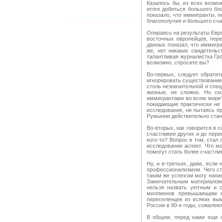
Казалось бы, из всех возмо
итоге добиться большего бл
показало, что иммигранты, 
благополучия и большего сча
Опираясь на результаты Евро
восточных европейцев, пере
данных показал, что иммигра
же, нет никаких свидетельс
талантливая журналистка Гро
возможно, спросите вы?
Во-первых, следует обратит
игнорировать существование
столь незначительной и спец
жизнью, не сложно. Но ск
иммигрантами во всем мире?
покидающие практически не 
исследование, не пытаясь пр
Румынии действительно стано
Во-вторых, как говорится в 
счастливее других и до перее
кого-то? Вопрос в том, стал
исследовании аспект. Что м
помогут стать более счастли
Ну, и в-третьих, даже, если
профессионализмом. Чего сто
таким же успехом могу напис
Замечательным материалом 
нельзя назвать уютным и 
миллионов превышающим на
переселенцев из всяких вы
России в 90-е годы, сожалеют
В общем, перед нами еще о