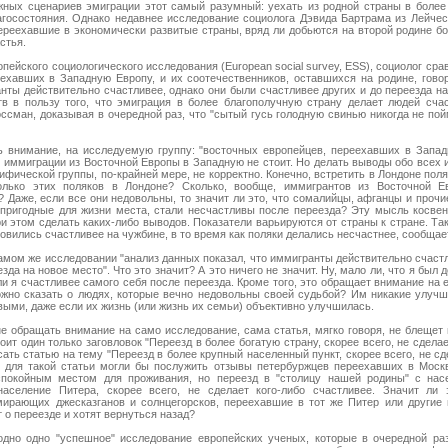
жных сценариев эмиграции этот самый разумный: уехать из родной страны в более
агосостояния. Однако недавнее исследование социолога Дэвида Бартрама из Лейчес
переехавшие в экономически развитые страны, вряд ли добьются на второй родине б
стья.
пейского социологического исследования (European social survey, ESS), социолог сра
ехавших в Западную Европу, и их соотечественников, оставшихся на родине, говор
нты действительно счастливее, однако они были счастливее других и до переезда н
тв в пользу того, что эмиграция в более благополучную страну делает людей сча
ссман, доказывая в очередной раз, что "сытый гусь голодную свинью никогда не пой
ь внимание, на исследуемую группу: "восточных европейцев, переехавших в Запад
 иммиграции из Восточной Европы в Западную не стоит. Но делать выводы обо всех 
ифической группы, по-крайней мере, не корректно. Конечно, встретить в Лондоне пол
олько этих поляков в Лондоне? Сколько, вообще, иммигрантов из Восточной 
 Даже, если все они недовольны, то значит ли это, что сомалийцы, афганцы и проч
пригодные для жизни места, стали несчастливы после переезда? Эту мысль косве
и этом сделать каких-либо выводов. Показатели варьируются от страны к стране. Та
вились счастливее на чужбине, в то время как поляки делались несчастнее, сообщае
самом же исследовании "анализ данных показал, что иммигранты действительно счаст
зда на новое место". Что это значит? А это ничего не значит. Ну, мало ли, что я был
 ли я счастливее самого себя после переезда. Кроме того, это обращает внимание на
ожно сказать о людях, которые вечно недовольны своей судьбой? Им никакие улучш
выми, даже если их жизнь (или жизнь их семьи) объективно улучшилась.
 не обращать внимание на само исследование, сама статья, мягко говоря, не блещет
ит один только заговловок "Переезд в более богатую страну, скорее всего, не сделае
ать статью на тему "Переезд в более крупный населенный пункт, скорее всего, не сд
для такой статьи могли бы послужить отзывы петербуржцев переехавших в Москв
спокойным местом для проживания, но переезд в "столицу нашей родины" с нас
селение Питера, скорее всего, не сделает кого-либо счастливее. Значит ли 
мирающих джесказганов и солнцегорсков, переехавшие в тот же Питер или другие
 о переезде и хотят вернуться назад?
дно одно "успешное" исследование европейских ученых, которые в очередной раз