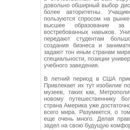
довольно обширный выбор дисц
более авторитетны. Учащие
пользуются спросом на рынке 
высшее образование за г
востребованных навыков. Уни
передают студентам большо
создания бизнеса и занимат
задают тон иным странам мира
специальности, позиции униве
учебного заведения.
В летний период в США прие
Привлекает их тут изобилие п
музеев, таких как, Метропол
новому путешественнику бо
страна Америка уже достаточн
всего мира. Разумеется, о то
еще очень много. Делая пра
задел на свою будущую комфор