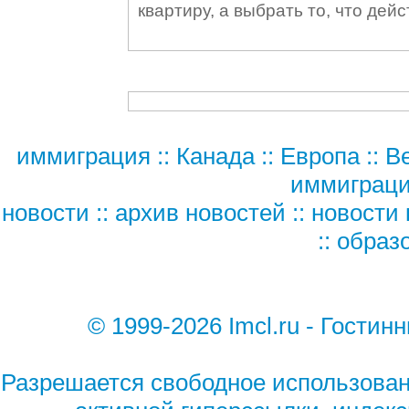
квартиру, а выбрать то, что дей
иммиграция
::
Канада
::
Европа
::
В
иммиграц
новости
::
архив новостей
::
новости 
::
образ
© 1999-2026 Imcl.ru - Гости
Разрешается свободное использован